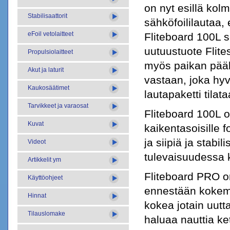
on nyt esillä kolm
Stabilisaattorit
sähköfoililautaa, 
eFoil vetolaitteet
Fliteboard 100L 
uutuustuote Flite
Propulsiolaitteet
myös paikan pääl
Akut ja laturit
vastaan, joka hyv
Kaukosäätimet
lautapaketti tilat
Tarvikkeet ja varaosat
Fliteboard 100L o
Kuvat
kaikentasoisille f
ja siipiä ja stabi
Videot
tulevaisuudessa k
Artikkelit ym
Fliteboard PRO on 
Käyttöohjeet
ennestään kokemus
Hinnat
kokea jotain uutt
Tilauslomake
haluaa nauttia ket