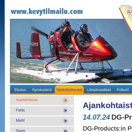
Etusivu
Gyrokopterit
Sähköfoililaudat
Lämpövaatteet
Potkurit
Ajankohtaista
Ajankohtais
Fakta
14.07.24
DG-Pr
Mallit
DG-Products:in 
Siivet