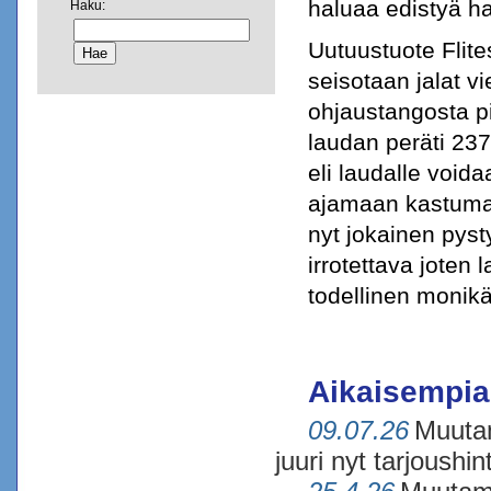
haluaa edistyä h
Haku:
Uutuustuote Flites
seisotaan jalat 
ohjaustangosta pi
laudan peräti 237
eli laudalle voida
ajamaan kastumatta
nyt jokainen pys
irrotettava joten 
todellinen monikäy
Aikaisempia 
09.07.26
Muutam
juuri nyt tarjoushin